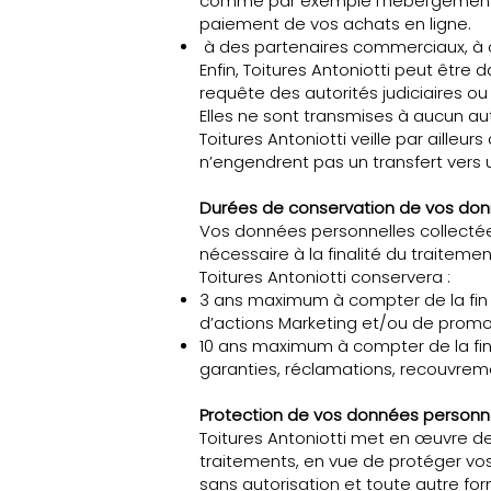
comme par exemple l’hébergement et l
paiement de vos achats en ligne.
à des partenaires commerciaux, à co
Enfin, Toitures Antoniotti peut être
requête des autorités judiciaires ou 
Elles ne sont transmises à aucun aut
Toitures Antoniotti veille par aille
n’engendrent pas un transfert vers u
Durées de conservation de vos don
Vos données personnelles collectée
nécessaire à la finalité du traiteme
Toitures Antoniotti conservera :
3 ans maximum à compter de la fin 
d’actions Marketing et/ou de promot
10 ans maximum à compter de la fin 
garanties, réclamations, recouvrem
Protection de vos données personn
Toitures Antoniotti met en œuvre d
traitements, en vue de protéger vos 
sans autorisation et toute autre for