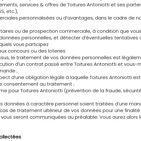
ements, services & offres de Toitures Antoniotti et ses part
S, etc.),
erciales personnalisées ou d’avantages, dans le cadre de no
taires ou de prospection commerciale, à condition que vou
 données personnelles, et détecter d’éventuelles tentatives d
quels vous participez
eux concours ou des loteries
ssus, le traitement de vos données personnelles est légalem
’exécution d’un contrat passé entre Toitures Antoniotti et vou
emande ;
espect d’une obligation légale à laquelle Toitures Antoniotti es
tre consentement au traitement ;
me pour Toitures Antoniotti (prévention de la fraude, sécuri
e vos données à caractère personnel soient traitées d’une m
 cas de traitement ultérieur de vos données pour une finalité
s vous seront communiquées au préalable. Vous aurez alors l
ollectées