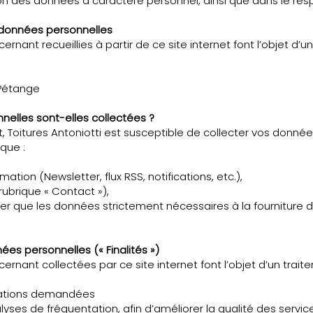
on des données à caractère personnel, ainsi que dans le res
données personnelles
nant recueillies à partir de ce site internet font l’objet d’
 Pétange
elles sont-elles collectées ?
rnet, Toitures Antoniotti est susceptible de collecter vos donn
que :
ation (Newsletter, flux RSS, notifications, etc.),
ubrique « Contact »),
ecter que les données strictement nécessaires à la fourniture
es personnelles (« Finalités »)
rnant collectées par ce site internet font l’objet d’un trait
rmations demandées
lyses de fréquentation, afin d’améliorer la qualité des servi