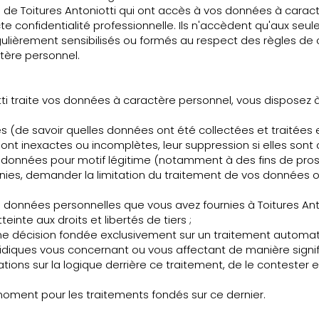
 de Toitures Antoniotti qui ont accès à vos données à carac
cte confidentialité professionnelle. Ils n'accèdent qu'aux seu
égulièrement sensibilisés ou formés au respect des règles de
tère personnel.
ti traite vos données à caractère personnel, vous disposez 
(de savoir quelles données ont été collectées et traitées e
 sont inexactes ou incomplètes, leur suppression si elles sont 
 données pour motif légitime (notamment à des fins de pro
unies, demander la limitation du traitement de vos données ou
données personnelles que vous avez fournies à Toitures Anto
tteinte aux droits et libertés de tiers ;
ne décision fondée exclusivement sur un traitement automatis
ridiques vous concernant ou vous affectant de manière signif
ons sur la logique derrière ce traitement, de le contester e
moment pour les traitements fondés sur ce dernier.