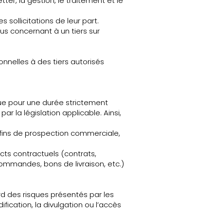
er, la gestion, le traitement et le
sollicitations de leur part.
us concernant à un tiers sur
onnelles à des tiers autorisés
que pour une durée strictement
r la législation applicable. Ainsi,
 fins de prospection commerciale,
cts contractuels (contrats,
ommandes, bons de livraison, etc.)
d des risques présentés par les
fication, la divulgation ou l’accès