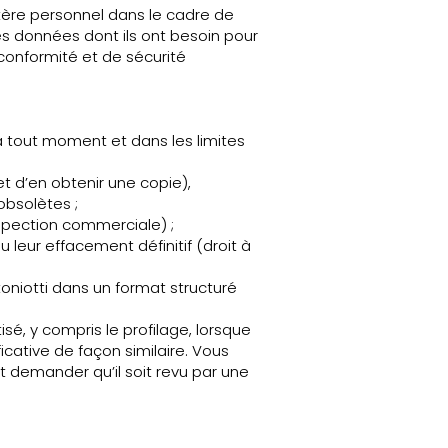
tère personnel dans le cadre de
les données dont ils ont besoin pour
 conformité et de sécurité
à tout moment et dans les limites
t d’en obtenir une copie),
obsolètes ;
spection commerciale) ;
 leur effacement définitif (droit à
niotti dans un format structuré
é, y compris le profilage, lorsque
icative de façon similaire. Vous
t demander qu’il soit revu par une