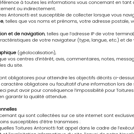
référence à toutes les informations vous concernant en tant
ctement ou indirectement.
s Antoniotti est susceptible de collecter lorsque vous navigu
se
, telles que vos noms et prénoms, votre adresse postale, 
on et de navigation
, telles que l’adresse IP de votre termina
ractéristiques de votre navigateur (type, langue, etc.) et de 
aphique
(géolocalisation),
s que vos centres d’intérêt, avis, commentaires, notes, messag
es du site.
nt obligatoires pour atteindre les objectifs décrits ci-dessus
ractère obligatoire ou facultatif d’une information lors de 
ci peut avoir pour conséquence l’impossibilité pour Toitures A
n garantir la qualité attendue.
onnelles
rnant qui sont collectées sur ce site internet sont exclusi
nmoins susceptibles d’être transmises :
elles Toitures Antoniotti fait appel dans le cadre de l’exécu