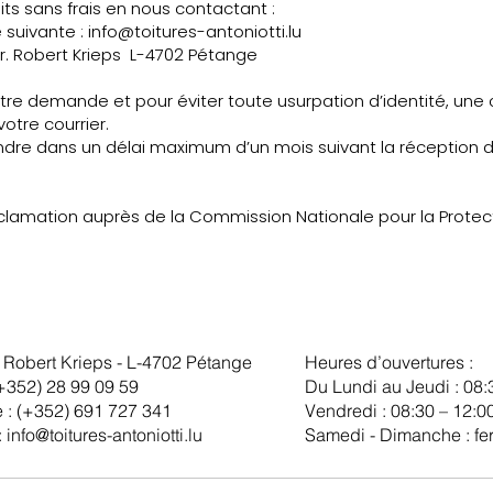
ts sans frais en nous contactant :
e suivante :
info@toitures-antoniotti.lu
9 r. Robert Krieps L-4702 Pétange
votre demande et pour éviter toute usurpation d’identité, un
votre courrier.
pondre dans un délai maximum d’un mois suivant la réceptio
éclamation auprès de la Commission Nationale pour la Protec
 Robert Krieps - L-4702 Pétange
Heures d’ouvertures :
+352) 28 99 09 59
Du Lundi au Jeudi : 08:
 :
(+352) 691 727 341
Vendredi : 08:30 – 12:00
:
info@toitures-antoniotti.lu
Samedi - Dimanche : fe