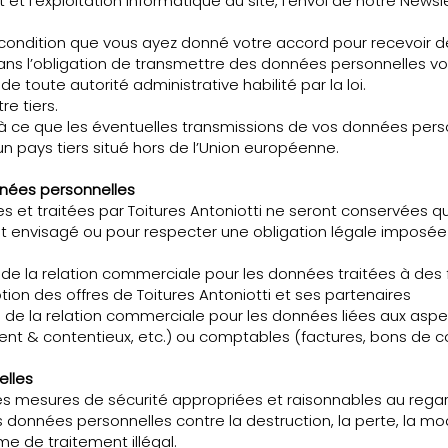
’exploitation informatique du site, l’envoi de notre Newslett
ndition que vous ayez donné votre accord pour recevoir des 
 dans l’obligation de transmettre des données personnelles vo
de toute autorité administrative habilité par la loi.
re tiers.
urs à ce que les éventuelles transmissions de vos données pers
n pays tiers situé hors de l’Union européenne.
nées personnelles
s et traitées par Toitures Antoniotti ne seront conservées 
nt envisagé ou pour respecter une obligation légale imposée pa
de la relation commerciale pour les données traitées à des
ion des offres de Toitures Antoniotti et ses partenaires
de la relation commerciale pour les données liées aux aspe
ent & contentieux, etc.) ou comptables (factures, bons de c
elles
es mesures de sécurité appropriées et raisonnables au regar
données personnelles contre la destruction, la perte, la modi
me de traitement illégal.